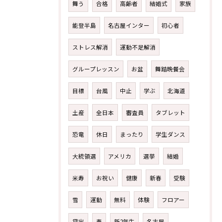
舞う
合格
高齢者
結婚式
家族
能登半島
名古屋インター
初心者
ストレス解消
運動不足解消
グループレッスン
お盆
舞踏晩餐会
目標
台風
中止
学ぶ
北海道
土産
全日本
審査員
タブレット
恐竜
休日
まったり
学生ダンス
大統領選
アメリカ
選挙
結婚
米寿
お祝い
健康
新春
受験
雪
運動
無料
体験
フロアー
貸出
春
新2年生
名古屋