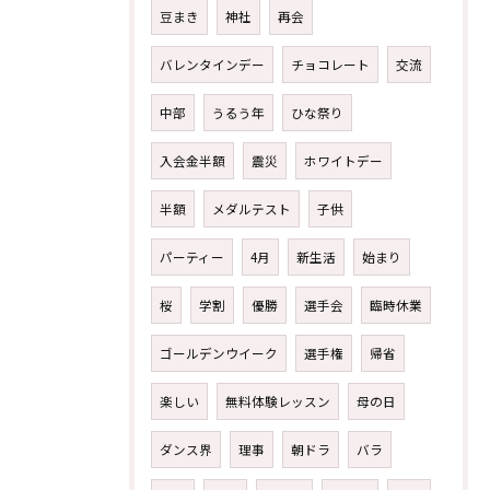
豆まき
神社
再会
バレンタインデー
チョコレート
交流
中部
うるう年
ひな祭り
入会金半額
震災
ホワイトデー
半額
メダルテスト
子供
体験レッスン後、その場でご入会で1,000円引！
体験レッスン後、その場でご入会で1,000円引！
パーティー
4月
新生活
始まり
桜
学割
優勝
選手会
臨時休業
無料体験レッスンはこちらから
無料体験レッスンはこちらから
ゴールデンウイーク
選手権
帰省
楽しい
無料体験レッスン
母の日
ダンス界
理事
朝ドラ
バラ