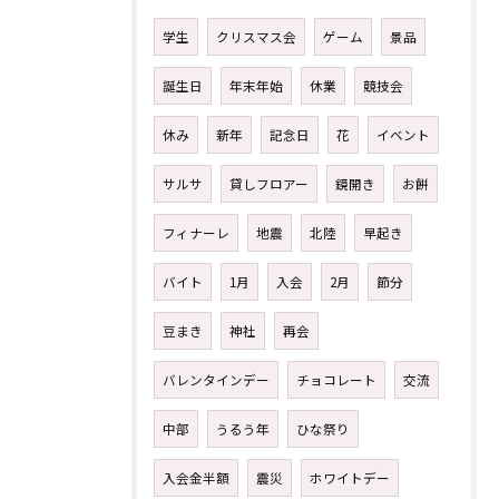
学生
クリスマス会
ゲーム
景品
誕生日
年末年始
休業
競技会
休み
新年
記念日
花
イベント
サルサ
貸しフロアー
鏡開き
お餅
フィナーレ
地震
北陸
早起き
バイト
1月
入会
2月
節分
豆まき
神社
再会
バレンタインデー
チョコレート
交流
中部
うるう年
ひな祭り
入会金半額
震災
ホワイトデー