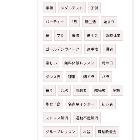
半額
メダルテスト
子供
パーティー
4月
新生活
始まり
桜
学割
優勝
選手会
臨時休業
ゴールデンウイーク
選手権
帰省
楽しい
無料体験レッスン
母の日
ダンス界
理事
朝ドラ
バラ
舞う
合格
高齢者
結婚式
家族
能登半島
名古屋インター
初心者
ストレス解消
運動不足解消
グループレッスン
お盆
舞踏晩餐会