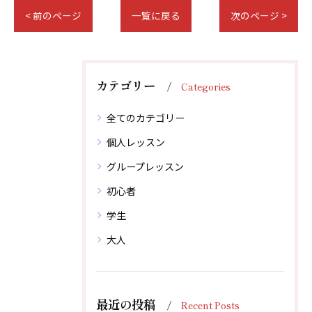
< 前のページ
一覧に戻る
次のページ >
カテゴリー
Categories
全てのカテゴリー
個人レッスン
グループレッスン
初心者
学生
大人
体験レッスン後、その場でご入会で1,000円引！
体験レッスン後、その場でご入会で1,000円引！
最近の投稿
Recent Posts
無料体験レッスンはこちらから
無料体験レッスンはこちらから