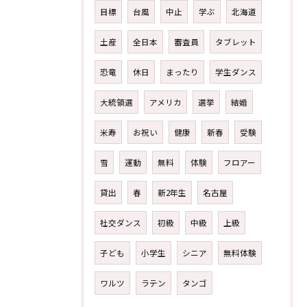
目標
台風
中止
学ぶ
北海道
土産
全日本
審査員
タブレット
恐竜
休日
まったり
学生ダンス
大統領選
アメリカ
選挙
結婚
米寿
お祝い
健康
新春
受験
雪
運動
無料
体験
フロアー
貸出
春
新2年生
名古屋
社交ダンス
初級
中級
上級
子ども
小学生
シニア
無料体験
ワルツ
ラテン
タンゴ