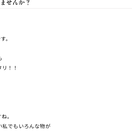
ませんか？
です。
も
タリ！！
すね。
い私でもいろんな物が