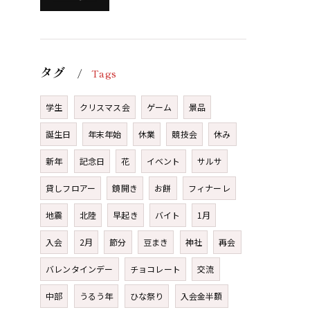
タグ
Tags
学生
クリスマス会
ゲーム
景品
誕生日
年末年始
休業
競技会
休み
新年
記念日
花
イベント
サルサ
貸しフロアー
鏡開き
お餅
フィナーレ
地震
北陸
早起き
バイト
1月
入会
2月
節分
豆まき
神社
再会
バレンタインデー
チョコレート
交流
中部
うるう年
ひな祭り
入会金半額