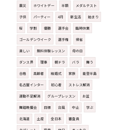
震災
ホワイトデー
半額
メダルテスト
子供
パーティー
4月
新生活
始まり
桜
学割
優勝
選手会
臨時休業
ゴールデンウイーク
選手権
帰省
楽しい
無料体験レッスン
母の日
ダンス界
理事
朝ドラ
バラ
舞う
合格
高齢者
結婚式
家族
能登半島
名古屋インター
初心者
ストレス解消
運動不足解消
グループレッスン
お盆
舞踏晩餐会
目標
台風
中止
学ぶ
北海道
土産
全日本
審査員
タブレット
恐竜
休日
まったり