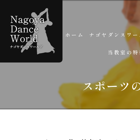
ホーム
ナゴヤダンスワー
当教室の特
スタッフ紹介
よくある質問
個人レッスン
スポーツ
グループレッスン
初心者
学生
大人