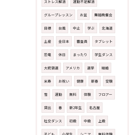
ストレス解消
運動不足解消
グループレッスン
お盆
舞踏晩餐会
目標
台風
中止
学ぶ
北海道
土産
全日本
審査員
タブレット
恐竜
休日
まったり
学生ダンス
大統領選
アメリカ
選挙
結婚
米寿
お祝い
健康
新春
受験
雪
運動
無料
体験
フロアー
貸出
春
新2年生
名古屋
社交ダンス
初級
中級
上級
子ども
小学生
シニア
無料体験