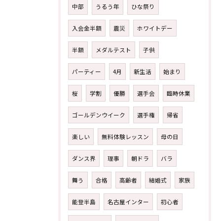
中部
うるう年
ひな祭り
入会金半額
震災
ホワイトデー
半額
メダルテスト
子供
パーティー
4月
新生活
始まり
桜
学割
優勝
選手会
臨時休業
ゴールデンウイーク
選手権
帰省
楽しい
無料体験レッスン
母の日
ダンス界
理事
朝ドラ
バラ
舞う
合格
高齢者
結婚式
家族
能登半島
名古屋インター
初心者