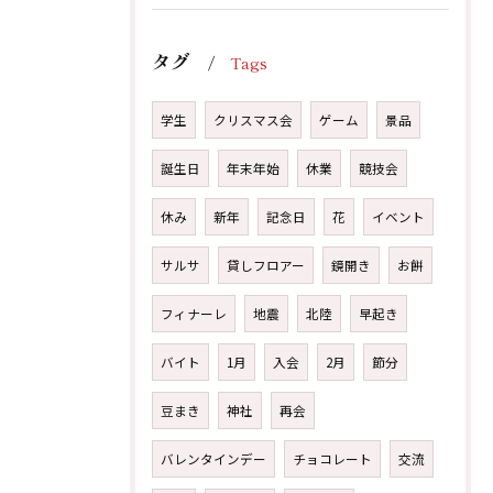
無料体験レッスンはこちらから
無料体験レッスンはこちらから
タグ
Tags
学生
クリスマス会
ゲーム
景品
誕生日
年末年始
休業
競技会
休み
新年
記念日
花
イベント
サルサ
貸しフロアー
鏡開き
お餅
フィナーレ
地震
北陸
早起き
バイト
1月
入会
2月
節分
豆まき
神社
再会
バレンタインデー
チョコレート
交流