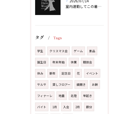
2026/07/14
体験レッスン後、その場でご入会で1,000円引！
体験レッスン後、その場でご入会で1,000円引！
室内運動してこの暑い夏を乗り越えよう！！
無料体験レッスンはこちらから
無料体験レッスンはこちらから
タグ
Tags
学生
クリスマス会
ゲーム
景品
誕生日
年末年始
休業
競技会
休み
新年
記念日
花
イベント
サルサ
貸しフロアー
鏡開き
お餅
フィナーレ
地震
北陸
早起き
バイト
1月
入会
2月
節分