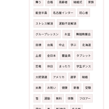
舞う
合格
高齢者
結婚式
家族
能登半島
名古屋インター
初心者
ストレス解消
運動不足解消
グループレッスン
お盆
舞踏晩餐会
目標
台風
中止
学ぶ
北海道
土産
全日本
審査員
タブレット
恐竜
休日
まったり
学生ダンス
大統領選
アメリカ
選挙
結婚
米寿
お祝い
健康
新春
受験
雪
運動
無料
体験
フロアー