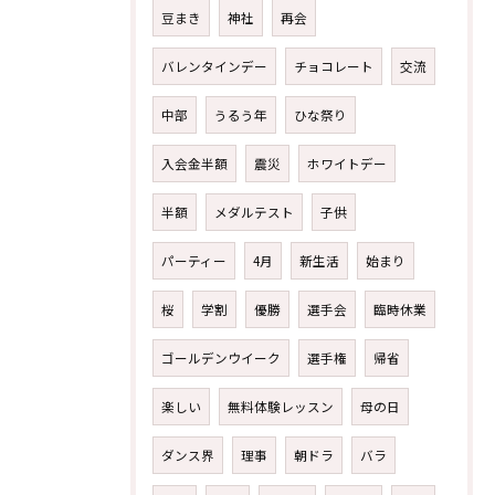
豆まき
神社
再会
バレンタインデー
チョコレート
交流
中部
うるう年
ひな祭り
入会金半額
震災
ホワイトデー
半額
メダルテスト
子供
パーティー
4月
新生活
始まり
桜
学割
優勝
選手会
臨時休業
ゴールデンウイーク
選手権
帰省
楽しい
無料体験レッスン
母の日
ダンス界
理事
朝ドラ
バラ