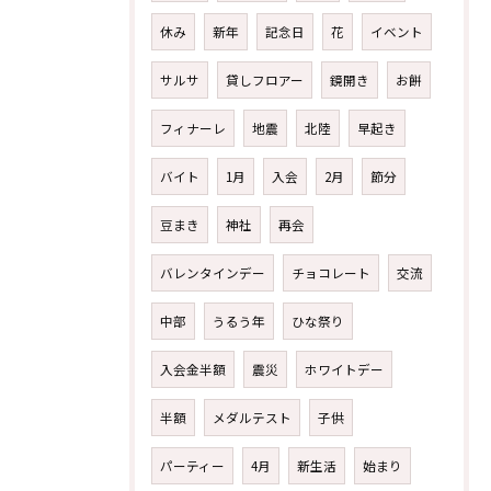
休み
新年
記念日
花
イベント
サルサ
貸しフロアー
鏡開き
お餅
フィナーレ
地震
北陸
早起き
バイト
1月
入会
2月
節分
豆まき
神社
再会
バレンタインデー
チョコレート
交流
中部
うるう年
ひな祭り
入会金半額
震災
ホワイトデー
半額
メダルテスト
子供
パーティー
4月
新生活
始まり