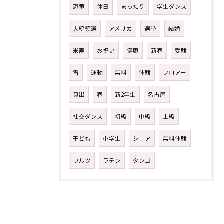
恐竜
休日
まったり
学生ダンス
大統領選
アメリカ
選挙
結婚
米寿
お祝い
健康
新春
受験
雪
運動
無料
体験
フロアー
貸出
春
新2年生
名古屋
社交ダンス
初級
中級
上級
子ども
小学生
シニア
無料体験
ワルツ
ラテン
タンゴ