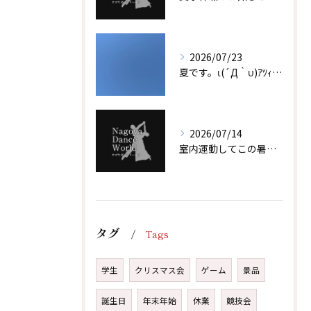
2026/07/23
夏です。ι(´Д｀υ)ｱﾂｨｰ！！
体験レッスン後、その場でご入会で1,000円引！
体験レッスン後、その場でご入会で1,000円引！
無料体験レッスンはこちらから
無料体験レッスンはこちらから
2026/07/14
室内運動してこの暑い夏を乗り越えよう！！
タグ
Tags
学生
クリスマス会
ゲーム
景品
誕生日
年末年始
休業
競技会