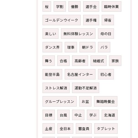
桜
学割
優勝
選手会
臨時休業
ゴールデンウイーク
選手権
帰省
楽しい
無料体験レッスン
母の日
ダンス界
理事
朝ドラ
バラ
舞う
合格
高齢者
結婚式
家族
能登半島
名古屋インター
初心者
ストレス解消
運動不足解消
グループレッスン
お盆
舞踏晩餐会
目標
台風
中止
学ぶ
北海道
土産
全日本
審査員
タブレット