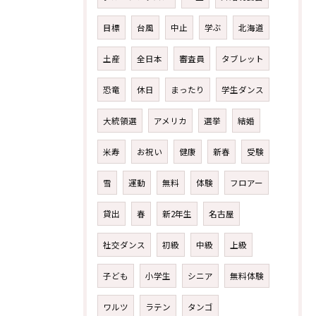
目標
台風
中止
学ぶ
北海道
土産
全日本
審査員
タブレット
恐竜
休日
まったり
学生ダンス
大統領選
アメリカ
選挙
結婚
米寿
お祝い
健康
新春
受験
雪
運動
無料
体験
フロアー
貸出
春
新2年生
名古屋
社交ダンス
初級
中級
上級
子ども
小学生
シニア
無料体験
ワルツ
ラテン
タンゴ