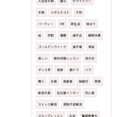
入会金半額
震災
ホワイトデー
半額
メダルテスト
子供
パーティー
4月
新生活
始まり
桜
学割
優勝
選手会
臨時休業
ゴールデンウイーク
選手権
帰省
楽しい
無料体験レッスン
母の日
ダンス界
理事
朝ドラ
バラ
舞う
合格
高齢者
結婚式
家族
能登半島
名古屋インター
初心者
ストレス解消
運動不足解消
グループレッスン
お盆
舞踏晩餐会