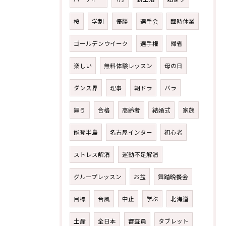
桜
学割
優勝
選手会
臨時休業
ゴールデンウイーク
選手権
帰省
楽しい
無料体験レッスン
母の日
ダンス界
理事
朝ドラ
バラ
舞う
合格
高齢者
結婚式
家族
能登半島
名古屋インター
初心者
ストレス解消
運動不足解消
グループレッスン
お盆
舞踏晩餐会
目標
台風
中止
学ぶ
北海道
土産
全日本
審査員
タブレット