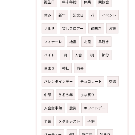
誕生日
年末年始
休業
競技会
休み
新年
記念日
花
イベント
サルサ
貸しフロアー
鏡開き
お餅
フィナーレ
地震
北陸
早起き
バイト
1月
入会
2月
節分
豆まき
神社
再会
バレンタインデー
チョコレート
交流
中部
うるう年
ひな祭り
入会金半額
震災
ホワイトデー
半額
メダルテスト
子供
パーティー
4月
新生活
始まり