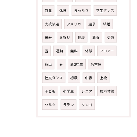
恐竜
休日
まったり
学生ダンス
大統領選
アメリカ
選挙
結婚
米寿
お祝い
健康
新春
受験
雪
運動
無料
体験
フロアー
貸出
春
新2年生
名古屋
社交ダンス
初級
中級
上級
子ども
小学生
シニア
無料体験
ワルツ
ラテン
タンゴ