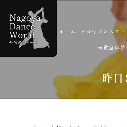
ホーム
ナゴヤダンスワー
当教室の特
スタッフ紹介
よくある質問
個人レッスン
昨日
グループレッスン
初心者
学生
大人