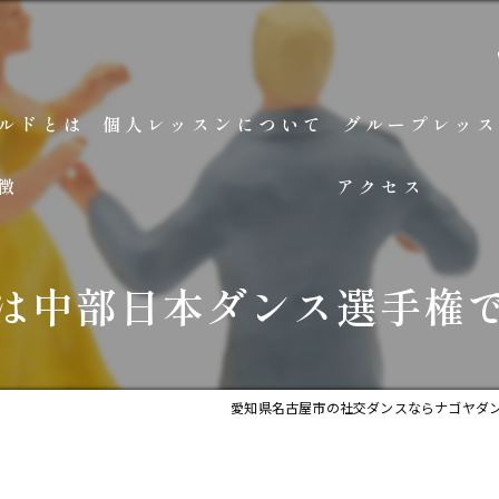
ルドとは
個人レッスンについて
グループレッス
徴
アクセス
は中部日本ダンス選手権
愛知県名古屋市の社交ダンスならナゴヤダ