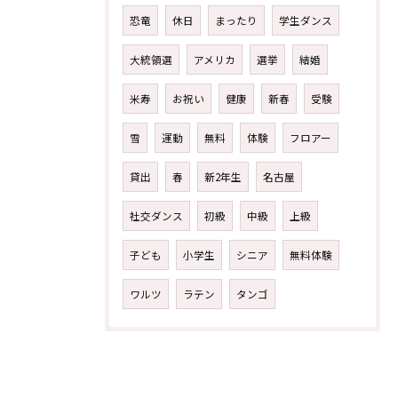
恐竜
休日
まったり
学生ダンス
大統領選
アメリカ
選挙
結婚
米寿
お祝い
健康
新春
受験
雪
運動
無料
体験
フロアー
貸出
春
新2年生
名古屋
社交ダンス
初級
中級
上級
子ども
小学生
シニア
無料体験
ワルツ
ラテン
タンゴ