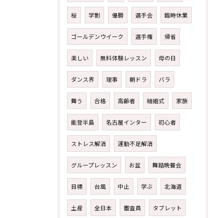
桜
学割
優勝
選手会
臨時休業
ゴールデンウイーク
選手権
帰省
楽しい
無料体験レッスン
母の日
ダンス界
理事
朝ドラ
バラ
舞う
合格
高齢者
結婚式
家族
能登半島
名古屋インター
初心者
ストレス解消
運動不足解消
グループレッスン
お盆
舞踏晩餐会
目標
台風
中止
学ぶ
北海道
土産
全日本
審査員
タブレット