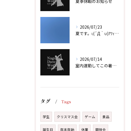
夏季休暇のお知らせ
2026/07/23
夏です。ι(´Д｀υ)ｱﾂｨｰ！！
2026/07/14
室内運動してこの暑い夏を乗り越えよう！！
タグ
Tags
学生
クリスマス会
ゲーム
景品
誕生日
年末年始
休業
競技会