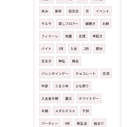
休み
新年
記念日
花
イベント
サルサ
貸しフロアー
鏡開き
お餅
フィナーレ
地震
北陸
早起き
バイト
1月
入会
2月
節分
豆まき
神社
再会
バレンタインデー
チョコレート
交流
中部
うるう年
ひな祭り
入会金半額
震災
ホワイトデー
半額
メダルテスト
子供
パーティー
4月
新生活
始まり