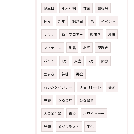
誕生日
年末年始
休業
競技会
休み
新年
記念日
花
イベント
サルサ
貸しフロアー
鏡開き
お餅
フィナーレ
地震
北陸
早起き
バイト
1月
入会
2月
節分
豆まき
神社
再会
バレンタインデー
チョコレート
交流
中部
うるう年
ひな祭り
入会金半額
震災
ホワイトデー
半額
メダルテスト
子供