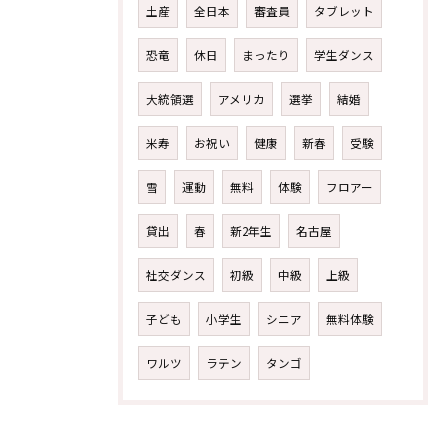
土産
全日本
審査員
タブレット
恐竜
休日
まったり
学生ダンス
大統領選
アメリカ
選挙
結婚
米寿
お祝い
健康
新春
受験
雪
運動
無料
体験
フロアー
貸出
春
新2年生
名古屋
社交ダンス
初級
中級
上級
子ども
小学生
シニア
無料体験
ワルツ
ラテン
タンゴ