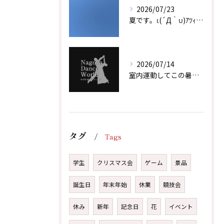
2026/07/23
夏です。ι(´Д｀υ)ｱﾂｨｰ！！
2026/07/14
室内運動してこの暑い夏を乗り越えよう！！
タグ
Tags
体験レッスン後、その場でご入会で1,000円引！
体験レッスン後、その場でご入会で1,000円引！
学生
クリスマス会
ゲーム
景品
無料体験レッスンはこちらから
無料体験レッスンはこちらから
誕生日
年末年始
休業
競技会
休み
新年
記念日
花
イベント