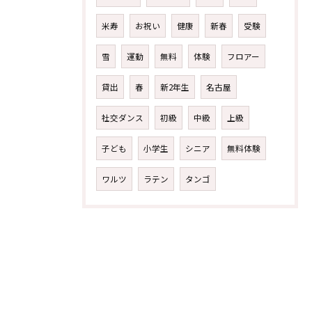
米寿
お祝い
健康
新春
受験
雪
運動
無料
体験
フロアー
貸出
春
新2年生
名古屋
社交ダンス
初級
中級
上級
子ども
小学生
シニア
無料体験
ワルツ
ラテン
タンゴ