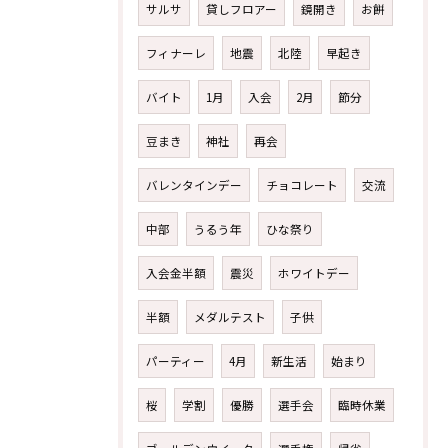
サルサ
貸しフロアー
鏡開き
お餅
フィナーレ
地震
北陸
早起き
バイト
1月
入会
2月
節分
豆まき
神社
再会
バレンタインデー
チョコレート
交流
中部
うるう年
ひな祭り
入会金半額
震災
ホワイトデー
半額
メダルテスト
子供
パーティー
4月
新生活
始まり
桜
学割
優勝
選手会
臨時休業