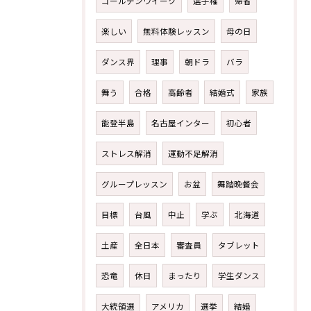
ゴールデンウイーク
選手権
帰省
楽しい
無料体験レッスン
母の日
ダンス界
理事
朝ドラ
バラ
舞う
合格
高齢者
結婚式
家族
能登半島
名古屋インター
初心者
ストレス解消
運動不足解消
グループレッスン
お盆
舞踏晩餐会
目標
台風
中止
学ぶ
北海道
土産
全日本
審査員
タブレット
恐竜
休日
まったり
学生ダンス
大統領選
アメリカ
選挙
結婚