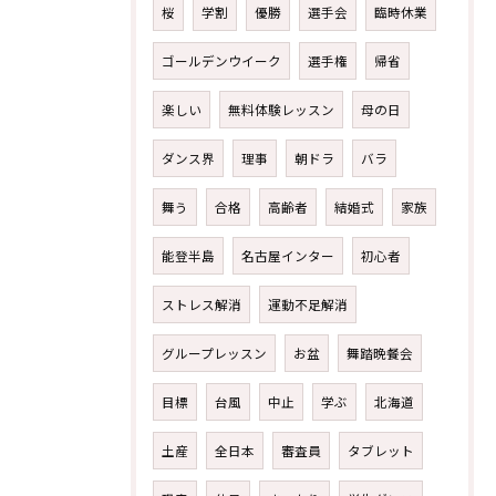
桜
学割
優勝
選手会
臨時休業
ゴールデンウイーク
選手権
帰省
楽しい
無料体験レッスン
母の日
ダンス界
理事
朝ドラ
バラ
舞う
合格
高齢者
結婚式
家族
能登半島
名古屋インター
初心者
ストレス解消
運動不足解消
グループレッスン
お盆
舞踏晩餐会
目標
台風
中止
学ぶ
北海道
土産
全日本
審査員
タブレット