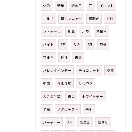
休み
新年
記念日
花
イベント
サルサ
貸しフロアー
鏡開き
お餅
フィナーレ
地震
北陸
早起き
バイト
1月
入会
2月
節分
豆まき
神社
再会
バレンタインデー
チョコレート
交流
中部
うるう年
ひな祭り
入会金半額
震災
ホワイトデー
半額
メダルテスト
子供
パーティー
4月
新生活
始まり