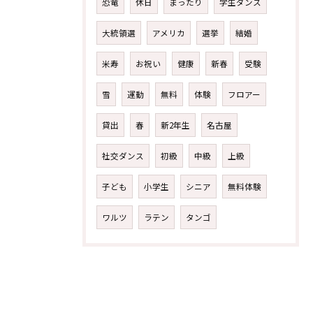
恐竜
休日
まったり
学生ダンス
大統領選
アメリカ
選挙
結婚
米寿
お祝い
健康
新春
受験
雪
運動
無料
体験
フロアー
貸出
春
新2年生
名古屋
社交ダンス
初級
中級
上級
子ども
小学生
シニア
無料体験
ワルツ
ラテン
タンゴ