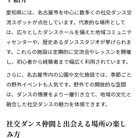
愛知県には、名古屋市を中心に数多くの社交ダンス交
流スポットが点在しています。代表的な場所として
は、広々としたダンスホールを備えた地域コミュニテ
ィセンターや、歴史あるダンススタジオが挙げられま
す。これらの施設は定期的に交流会やレッスンを開催
体験レッスン後、その場でご入会で1,000円引！
体験レッスン後、その場でご入会で1,000円引！
し、初心者から経験者まで幅広く利用されています。
無料体験レッスンはこちらから
無料体験レッスンはこちらから
さらに、名古屋市内の公園や文化施設では、季節ごと
の野外イベントも人気です。野外での開放的な空間
は、ダンスの情景をより一層引き立て、地域の文化と
融合した社交ダンスの魅力を体感できます。
社交ダンス仲間と出会える場所の楽し
み方