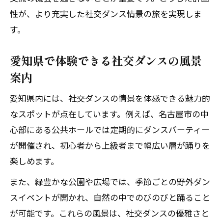
愛知県で人気の社交ダンス交流スポット
性が、より充実した社交ダンス情景の旅を実現しま
紹介
す。
社交ダンス仲間と出会える場所の楽しみ
愛知県で体験できる社交ダンスの風景
方
案内
イベントで体感する社交ダンスの一体感
交流空間で深まる社交ダンスの絆と学び
愛知県内には、社交ダンスの情景を体感できる魅力的
鬼滅の刃聖地と社交ダンス文化を同時に味わ
なスポットが点在しています。例えば、名古屋市の中
う方法
心部にある公共ホールでは定期的にダンスパーティー
が開催され、初心者から上級者まで幅広い層が踊りを
社交ダンスと鬼滅の刃聖地巡りの融合体
楽しめます。
験提案
ダンス文化と聖地巡礼の効率的な楽しみ
また、緑豊かな公園や広場では、季節ごとの野外ダン
方
スイベントが開かれ、自然の中でのびのびと踊ること
社交ダンス愛好家におすすめの巡礼ルー
が可能です。これらの風景は、社交ダンスの優雅さと