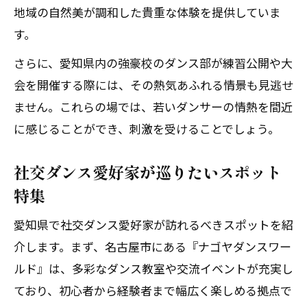
ト
地域の自然美が調和した貴重な体験を提供していま
す。
鬼滅の刃スポットを彩る社交ダンスの魅
力
さらに、愛知県内の強豪校のダンス部が練習公開や大
現地で味わう社交ダンス文化の奥深さ
会を開催する際には、その熱気あふれる情景も見逃せ
ません。これらの場では、若いダンサーの情熱を間近
週末におすすめな社交ダンス情景発見術
に感じることができ、刺激を受けることでしょう。
週末に巡るべき社交ダンス情景の選び方
社交ダンスで広がる週末の楽しみ方提案
社交ダンス愛好家が巡りたいスポット
愛好家が実践する社交ダンス情景発見法
特集
週末を充実させるダンススポット巡り術
愛知県で社交ダンス愛好家が訪れるべきスポットを紹
社交ダンス情景を効率よく楽しむコツ
介します。まず、名古屋市にある『ナゴヤダンスワー
ダンス情景の中で見つける新たな仲間とロマ
ルド』は、多彩なダンス教室や交流イベントが充実し
ン
ており、初心者から経験者まで幅広く楽しめる拠点で
社交ダンスで広がる仲間との出会い方