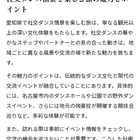
み
イント
社交ダンスで味わう踊ってみた聖地の魅
愛知県で社交ダンス情景を楽しむ旅は、単なる観光以
力とは
上の深い文化体験をもたらします。社交ダンスの華や
実際に社交ダンスを踊る楽しさと情景体
かなステップやパートナーとの息の合った動きは、地
験
域ごとに異なる風景や交流の場で新たな魅力を放ちま
ダンス愛好家が集う聖地巡礼の新定番
す。
社交ダンスと聖地の相乗効果を深掘り
その魅力のポイントは、伝統的なダンス文化と現代の
体験者が語る踊ってみた聖地の感動ポイ
交流イベントが融合していることにあります。具体的
ント
には、名古屋市内のダンスホールや公園での野外ダン
ダンス愛好家が集う愛知県の魅力的な交流空
スイベント、さらには地元の強豪校が開催する競技会
間
巡りなど、多彩な体験が可能です。
社交ダンス交流空間の特徴と選び方ガイ
また、訪れる際は事前にイベント情報をチェックし、
ド
交流の機会を逃さないことが重要です。こうした計画