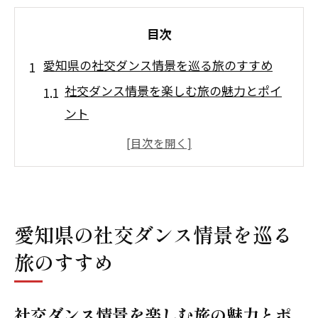
目次
愛知県の社交ダンス情景を巡る旅のすすめ
社交ダンス情景を楽しむ旅の魅力とポイ
ント
愛知県で体験できる社交ダンスの風景案
内
社交ダンス愛好家が巡りたいスポット特
集
愛知県の社交ダンス情景を巡る
旅を彩る社交ダンスの交流体験とは
旅のすすめ
アクセスしやすい社交ダンス情景の探し
方
踊ってみた聖地を社交ダンスで体験する楽し
社交ダンス情景を楽しむ旅の魅力とポ