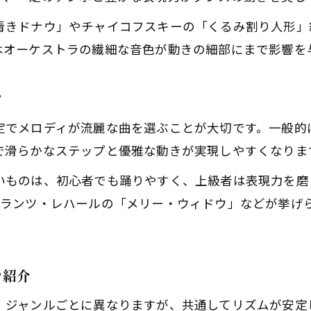
初心者向け社交ダンス曲の選び方ポイント
青きドナウ」やチャイコフスキーの「くるみ割り人形」
ワルツやルンバの基本曲で踊りを習得
はオーケストラの繊細な音色が動きの細部にまで影響を
社交ダンス定番曲でステップ練習を効果的に
踊りやすいリズムの社交ダンス曲を厳選
ツ
人気ジャンル別社交ダンス有名曲を紹介
でメロディが流麗な曲を選ぶことが大切です。一般的に
三拍子リズムを感じるワルツ楽曲で踊るコツ
で滑らかなステップと優雅な動きが実現しやすくなりま
社交ダンス三拍子ワルツのリズム攻略法
いものは、初心者でも踊りやすく、上級者は表現力を磨
有名ワルツ楽曲で美しく踊るための工夫
フランツ・レハールの「メリー・ウィドウ」などが挙げ
社交ダンス曲ワルツ選びのポイント解説
ワルツ楽曲のテンポ調整で踊りやすさUP
感動を生む社交ダンスワルツ表現術
を紹介
、ジャンルごとに異なりますが、共通してリズムが安定