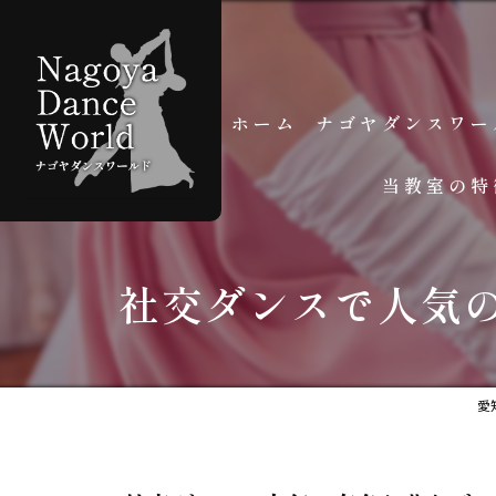
ホーム
ナゴヤダンスワー
当教室の特
スタッフ紹介
よくある質問
個人レッスン
社交ダンスで人気
グループレッスン
初心者
愛
学生
大人