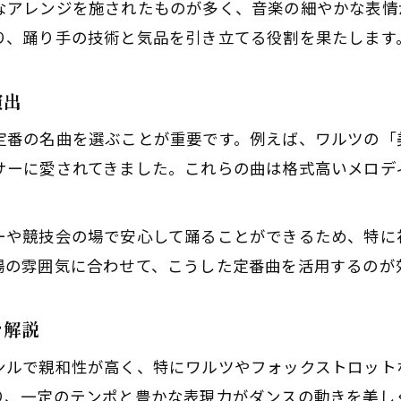
なアレンジを施されたものが多く、音楽の細やかな表情
社交ダンスで人気のワルツ楽曲の魅力とは
り、踊り手の技術と気品を引き立てる役割を果たします
ラテン系社交ダンス曲のリズムと特徴
ジャンル別社交ダンス有名曲のおすすめ
演出
映画音楽を取り入れた社交ダンスの楽しみ方
定番の名曲を選ぶことが重要です。例えば、ワルツの「
かっこいい社交ダンス曲で印象的な演出を
サーに愛されてきました。これらの曲は格式高いメロデ
映画音楽で楽しむ社交ダンスの魅力
映画音楽が社交ダンスにもたらす新鮮さ
ーや競技会の場で安心して踊ることができるため、特に
社交ダンス曲ランキング常連の映画楽曲とは
場の雰囲気に合わせて、こうした定番曲を活用するのが
名作映画音楽と社交ダンスの相性を検証
クラシック映画サウンドで踊るコツを紹介
を解説
映画の世界観を活かす社交ダンス選曲術
ンルで親和性が高く、特にワルツやフォックストロット
初心者なら知っておきたい社交ダンスの定番曲集
り、一定のテンポと豊かな表現力がダンスの動きを美し