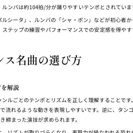
、ルンバは約104拍/分が踊りやすいテンポとされていま
パルシータ」、ルンバの「シャ・ボン」などが初心者か
、ステップの練習やパフォーマンスでの安定感を得やす
ンス名曲の選び方
体験レッスン後、その場でご入会で1,000円引！
体験レッスン後、その場でご入会で1,000円引！
無料体験レッスンはこちらから
無料体験レッスンはこちらから
方を解説
ャンルごとのテンポとリズムを正しく理解することです
優雅で流れるような動きを表現しやすいです。逆に、タン
で引き締まった演技が求められます。
と、リズムが取りづらくなり、表現力が損なわれる恐れ