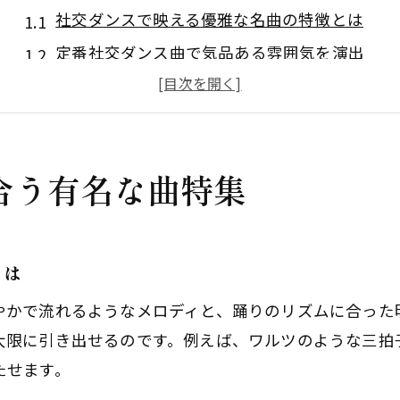
社交ダンスで映える優雅な名曲の特徴とは
定番社交ダンス曲で気品ある雰囲気を演出
クラシック音楽と社交ダンスの親和性を解説
ワルツを美しく踊るための曲選びのコツ
踊りやすいテンポの社交ダンス有名曲を紹介
合う有名な曲特集
踊りが映える社交ダンス名曲の選び方
社交ダンス曲のテンポとリズムの選び方を解説
初心者も安心の社交ダンス定番曲を厳選
とは
ダンスパーティーで映える楽曲のポイント
やかで流れるようなメロディと、踊りのリズムに合った
ワルツやルンバなどジャンル別の選曲術
大限に引き出せるのです。例えば、ワルツのような三拍
社交ダンスで人気の映画音楽活用法を知る
たせます。
ワルツもラテンも！社交ダンスで人気の楽曲を解説