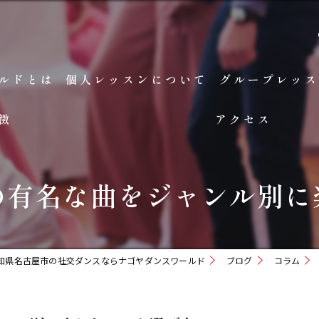
ルドとは
個人レッスンについて
グループレッス
徴
アクセス
の有名な曲をジャンル別に
知県名古屋市の社交ダンスならナゴヤダンスワールド
ブログ
コラム