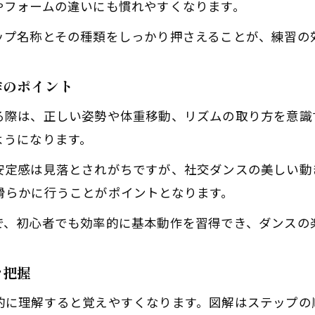
やフォームの違いにも慣れやすくなります。
社交ダンスワルツ基本ステップの流れを解説
ップ名称とその種類をしっかり押さえることが、練習の
ワルツの社交ダンスで大切なリード＆フォロー
ワルツ基本ステップ図解で動きをイメージしよう
作のポイント
社交ダンス初心者がワルツで身につく技術
る際は、正しい姿勢や体重移動、リズムの取り方を意識
社交ダンスワルツ入門で押さえるべきポイント
ようになります。
初心者向け社交ダンスステップ習得の流れ
社交ダンスステップ習得までの段階的な流れ
安定感は見落とされがちですが、社交ダンスの美しい動
滑らかに行うことがポイントとなります。
初心者が社交ダンスで意識したい基本ポイント
社交ダンスステップ覚え方の手順を紹介
で、初心者でも効率的に基本動作を習得でき、ダンスの
社交ダンス初心者が挫折しない練習の工夫
を把握
社交ダンスで自信を持つための習得法
図解で分かる社交ダンス基本ステップポイント
的に理解すると覚えやすくなります。図解はステップの