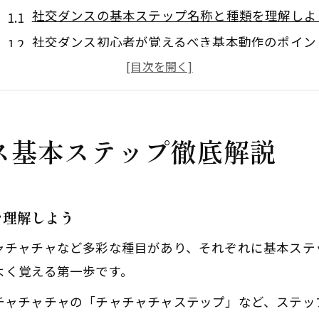
社交ダンスの基本ステップ名称と種類を理解しよ
社交ダンス初心者が覚えるべき基本動作のポイン
社交ダンス基本ステップの図解で流れを把握
社交ダンスステップ一覧と特徴的な動きを紹介
社交ダンスを始める前に知っておきたい基礎知識
ス基本ステップ徹底解説
基本が身につく社交ダンス練習法とは
社交ダンス基本ステップ練習のコツと注意点
社交ダンス初心者に適した練習法のステップ紹介
を理解しよう
社交ダンスのリズム感を養う練習の秘訣
ャチャチャなど多彩な種目があり、それぞれに基本ステ
社交ダンスステップ動画を活用した効果的な練習
よく覚える第一歩です。
社交ダンス上達に向けた日々の練習ポイント
チャチャチャの「チャチャチャステップ」など、ステッ
ワルツで覚える社交ダンス入門のコツ