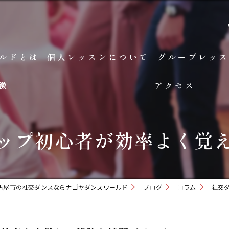
ルドとは
個人レッスンについて
グループレッス
徴
アクセス
ップ初心者が効率よく覚
古屋市の社交ダンスならナゴヤダンスワールド
ブログ
コラム
社交