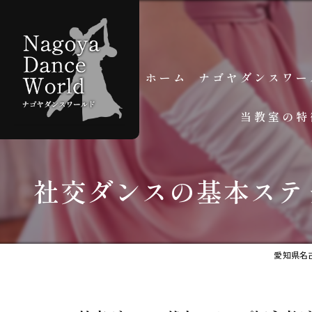
ホーム
ナゴヤダンスワー
当教室の特
スタッフ紹介
よくある質問
個人レッスン
社交ダンスの基本ステ
グループレッスン
初心者
愛知県名
学生
大人