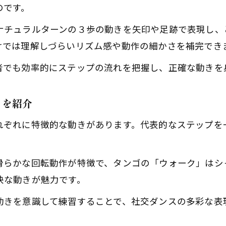
社交ダンス基本ステップ図解で動きを視覚化
のです。
社交ダンスステップの順番と全体像をつかもう
ナチュラルターンの３歩の動きを矢印や足跡で表現し、
社交ダンス入門に最適な図解活用術
けでは理解しづらいリズム感や動作の細かさを補完でき
社交ダンス初心者が陥りやすい図解での注意点
者でも効率的にステップの流れを把握し、正確な動きを
社交ダンスステップ図解で効率よく習得する方法
自宅練習に最適な社交ダンスポイント集
きを紹介
社交ダンス基本ステップ自宅練習の進め方
れぞれに特徴的な動きがあります。代表的なステップを
社交ダンスステップ動画を活用した練習法
社交ダンス初心者でもできる自宅トレーニング
滑らかな回転動作が特徴で、タンゴの「ウォーク」はシ
社交ダンス基本動作の自宅確認ポイント
快な動きが魅力です。
社交ダンス上達に繋がる自宅練習のコツ
動きを意識して練習することで、社交ダンスの多彩な表