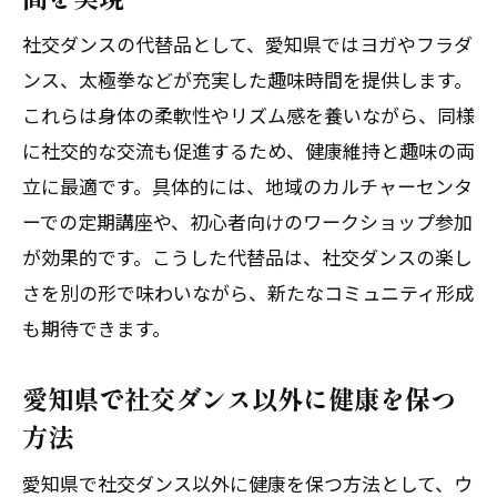
法
社交ダンスの代替品として、愛知県ではヨガやフラダ
健康維持に役立つ社交ダンス以外の選択肢
ンス、太極拳などが充実した趣味時間を提供します。
社交ダンス以外で健康維持に役立つ活動
これらは身体の柔軟性やリズム感を養いながら、同様
とは
に社交的な交流も促進するため、健康維持と趣味の両
社交ダンス経験が活かせる身体づくりの
立に最適です。具体的には、地域のカルチャーセンタ
方法
ーでの定期講座や、初心者向けのワークショップ参加
体に優しい社交ダンスの代替品の特徴に
が効果的です。こうした代替品は、社交ダンスの楽し
ついて
さを別の形で味わいながら、新たなコミュニティ形成
も期待できます。
社交ダンスが難しい方への運動習慣の提
案
愛知県で社交ダンス以外に健康を保つ
社交ダンスと同様に楽しめる健康プログ
方法
ラム
シニア世代にも人気の社交ダンス代替活
愛知県で社交ダンス以外に健康を保つ方法として、ウ