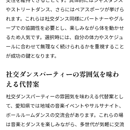
社交ダンス経験者が選ぶ人気の代替アク
やストリートダンス、さらにはペアスポーツが挙げら
ティビティ
れます。これらは社交ダンス同様にパートナーやグル
社交ダンスの技術を応用できる活動とは
ープでの協調性を必要とし、楽しみながら体を動かせ
趣味の幅を広げる社交ダンス以外の体験
るため人気です。選択時には、自分の体力やスケジュ
談
ールに合わせて無理なく続けられるかを重視すること
が成功の鍵となります。
社交ダンスサークル利用者の代替案レビ
ュー
社交ダンスパーティーの雰囲気を味わ
社交ダンスの動きを取り入れた新ジャン
える代替案
ル紹介
社交ダンス好きが集う代替イベントの楽
社交ダンスパーティーの雰囲気を味わえる代替案とし
しみ方
て、愛知県では地域の音楽イベントやサルサナイト、
ボールルームダンスの交流会があります。これらの場
シニア層にも人気の社交ダンス代替案
は音楽とダンスを楽しみながら、多世代が気軽に交流
シニア層が楽しめる社交ダンス代替品の