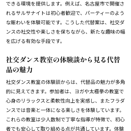
できる環境を提供します。例えば、名古屋市で開催さ
特徴
れるサルサナイトは初心者歓迎で、パーティーのよう
社交ダンス初心者や60代にもおすすめの
な賑わいを体験可能です。こうした代替案は、社交ダ
活動
ンスの社交性や楽しさを保ちながら、新たな趣味の幅
社交ダンス教室シニア向けの代替サービ
を広げる有効な手段です。
ス紹介
社交ダンスの代わりは何歳からでも始め
社交ダンス教室の体験談から見る代替
られる
品の魅力
健康と社交を両立できるシニア向け活動
社交ダンス教室の体験談からは、代替品の魅力が多角
案
的に見えてきます。参加者は、ヨガや太極拳の教室で
社交ダンスが難しい方のための交流方法
心身のリラックスと柔軟性向上を実感し、またフラダ
社交ダンスが難しい時の愛知県での楽しみ方
ンスでは音楽と一体になる楽しさを体験しています。
社交ダンスが難しい時に試したい新たな
これらの教室は少人数制で丁寧な指導が特徴で、初心
趣味
者でも安心して取り組める点が共通しています。体験