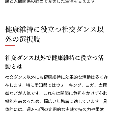
康と人間関係の両面で充実した生活を支えます。
社交ダンスサークルに代わる友人作りの
工夫
初心者でも安心の社交ダンス代替コミュ
健康維持に役立つ社交ダンス以
ニティ
外の選択肢
社交ダンス好きが集まる新しい交流の場
シニア向け社交ダンス代替品で仲間づく
り
社交ダンス以外で健康維持に役立つ活
愛知県で心身リフレッシュできる社交ダンス
動とは
代替品
社交ダンス以外にも健康維持に効果的な活動は多く存
社交ダンスのように心身リフレッシュで
在します。特に愛知県ではウォーキング、ヨガ、太極
きる活動
拳などが人気です。これらは関節に負担をかけず心肺
愛知県で見つかる社交ダンス代替品の選
機能を高めるため、幅広い年齢層に適しています。具
び方
体的には、週2〜3回の定期的な実践で持久力や柔軟