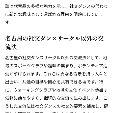
愛知県で社交ダンス以外の楽しみ方を探
談は代替品の多様な魅力を示し、社交ダンスの代わり
す方法
に新たな趣味として選ばれる理由を明確にしていま
社交ダンスパーティー気分を味わう代替
す。
提案
名古屋の社交ダンスサークル以外の交
社交ダンス教室が苦手な方へおすすめの
流法
活動
社交ダンスの雰囲気を感じるイベント紹
名古屋の社交ダンスサークル以外の交流法として、地
介
域のスポーツクラブや趣味の集まり、ボランティア活
社交ダンス以外で友人を増やすコツ
動が挙げられます。これらは異なる背景を持つ人々と
出会い、共通の目標や関心を共有できる場です。特
新しい友人を作る社交ダンス以外の方法とは
に、ウォーキングクラブや地域の文化イベント参加は
社交ダンス以外で交友関係を広げる方法
気軽に始めやすく、継続的な交流を生み出します。こ
名古屋駅周辺で参加できる交流活動の魅
うした交流法は社交ダンスの社交的要素を補完し、健
力