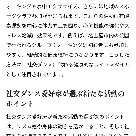
動
ォーキングや水中エクササイズ、さらには地域のスポ
ーツクラブ参加が挙げられます。これらの活動は有酸
趣味と交流を楽しむ愛知県の新提案
素運動を中心に体力向上を図り、心肺機能の強化やス
社交ダンスの魅力を感じる趣味の広げ方
トレス軽減に効果的です。例えば、名古屋市内の公園
名古屋で楽しめる社交ダンス以外の交流
で行われるグループウォーキングは初心者にも参加し
活動
やすく、継続的な健康維持につながります。こうした
社交ダンスサークルに代わる友人づくり
方法は、社交ダンスに代わる健康的なライフスタイル
の秘訣
として注目されています。
社交ダンス教室で学べる代替趣味の特徴
初心者でも始めやすい社交ダンス代替の
社交ダンス愛好家が選ぶ新たな活動の
選び方
ポイント
社交ダンスの経験を活かせる交流方法
社交ダンス愛好家が新たな活動を選ぶ際のポイント
社交ダンス経験者が注目する代わりのアクテ
は、リズム感や身体の動きを活かせること、そして社
ィビティ
交性を維持できることです。具体的にはジャズダンス