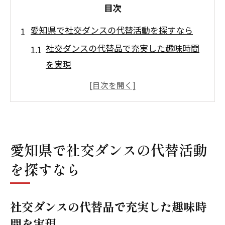
目次
愛知県で社交ダンスの代替活動を探すなら
社交ダンスの代替品で充実した趣味時間
を実現
愛知県で社交ダンス以外に健康を保つ方
法
社交ダンス愛好家が選ぶ新たな活動のポ
イント
愛知県で社交ダンスの代替活動
社交ダンスパーティーの雰囲気を味わえ
を探すなら
る代替案
社交ダンス教室の体験談から見る代替品
の魅力
社交ダンスの代替品で充実した趣味時
名古屋の社交ダンスサークル以外の交流
間を実現