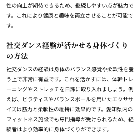
社交ダンスの健康効果を得られる新しい
性の向上が期待できるため、継続しやすい点が魅力で
趣味
す。これにより健康と趣味を両立させることが可能で
社交ダンス経験者も満足の代替プログラ
す。
ム
社交ダンス経験が活かせる身体づくり
社交ダンス代替品で毎日に活力をプラス
の方法
する方法
初心者が楽しめる社交ダンス代替体験の
社交ダンスの経験は身体のバランス感覚や柔軟性を養
紹介
う上で非常に有益です。これを活かすには、体幹トレ
ーニングやストレッチを日課に取り入れましょう。例
えば、ピラティスやバランスボールを用いたエクササ
イズは筋力と柔軟性の維持に効果的です。愛知県内の
フィットネス施設でも専門指導が受けられるため、経
験者はより効率的に身体づくりができます。