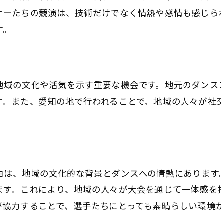
社交ダンスの進化を愛知で目撃
サーたちの競演は、技術だけでなく情熱や感情も感じら
愛知の地で新たなダンス体験を
す。
社交ダンス世界選手権、愛知県での注目ポイント
愛知で注目のダンスパフォーマンス
社交ダンスの熱狂を愛知で体験
地域の文化や活気を示す重要な機会です。地元のダンス
愛知の舞台で輝くダンスの瞬間
す。また、愛知の地で行われることで、地域の人々が社
。
社交ダンスの知られざる面を愛知で
愛知での選手権を最大限に楽しむ
愛知開催での新たなダンスの発見
由は、地域の文化的な背景とダンスへの情熱にあります
愛知県で体感する社交ダンスの世界選手権
ます。これにより、地域の人々が大会を通じて一体感を
愛知で社交ダンスの極限を体感
が協力することで、選手たちにとっても素晴らしい環境
世界選手権で見るダンスの魅力