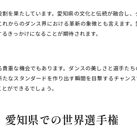
社交ダンスを愛知で満喫する術
役割を果たしています。愛知県の文化と伝統が融合し、
愛知開催のダンスイベントを楽しむ
これからのダンス界における革新の象徴とも言えます。
社交ダンスの見どころを愛知で探す
するきっかけになることが期待されます。
愛知でのダンス体験を充実させる
愛知の地で社交ダンスを堪能する
社交ダンスのエッセンスを愛知で
る貴重な機会でもあります。ダンスの美しさと選手たち
新たなスタンダードを作り出す瞬間を目撃するチャンス
ことができるでしょう。
、愛知県での世界選手権