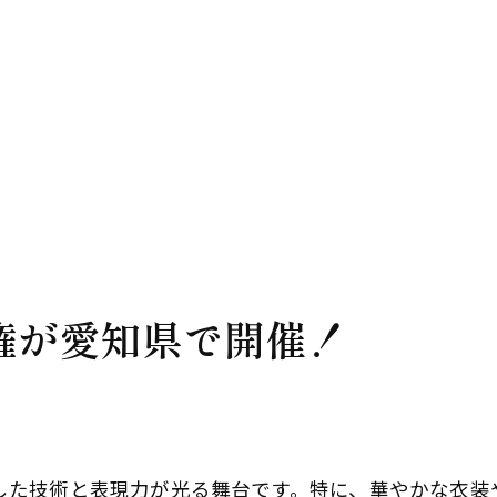
華やかな社交ダンス、愛知県での世界選手権
愛知で体感する社交ダンスの華麗さ
世界選手権の魅力を愛知で再発見
社交ダンスの多様なスタイルを愛知で知ろう
愛知でのダンス大会が描く未来
愛知の舞台で見る社交ダンスの輝き
社交ダンスの情熱を愛知で感じる
愛知県で社交ダンスの頂点を目撃しよう
権が愛知県で開催！
社交ダンスの頂点を愛知で体感
愛知でしか見られないダンスの真髄
世界のダンス競技を愛知で楽しむ
愛知でのダンスイベントの見どころ
した技術と表現力が光る舞台です。特に、華やかな衣装