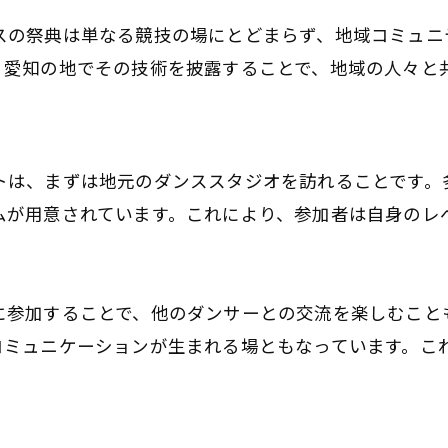
社交ダンスの深淵を愛知で探る
スの祭典は単なる競技の場にとどまらず、地域コミュニ
愛知でのダンス体験を最大化
、愛知の地でその技術を披露することで、地域の人々と
社交ダンスの文化を愛知で学ぶ
愛知の舞台で感じるダンスの情熱
社交ダンスの祭典、愛知県での見どころ
トは、まずは地元のダンススタジオを訪れることです。
愛知で見るダンスの美しい瞬間
体験レッスン後、その場でご入会で1,000円引！
体験レッスン後、その場でご入会で1,000円引！
ムが用意されています。これにより、参加者は自身のレ
社交ダンスの魅力を愛知で再発見
愛知でのダンス祭典を楽しむ方法
無料体験レッスンはこちらから
無料体験レッスンはこちらから
社交ダンスの新たな一面を愛知で
に参加することで、他のダンサーとの交流を楽しむこと
コミュニケーションが生まれる場ともなっています。こ
愛知のダンスイベントで心躍る
社交ダンスの未来を愛知で予感
愛知県で社交ダンス世界選手権を楽しむ方法