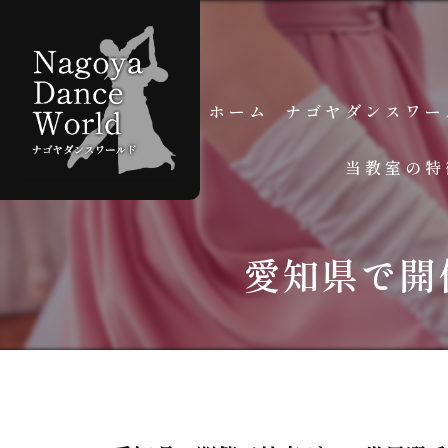
ホーム
ナゴヤダンスワー
当教室の特
スタッフ紹介
よくある質問
個人レッスン
愛知県で開
グループレッスン
初心者
学生
大人