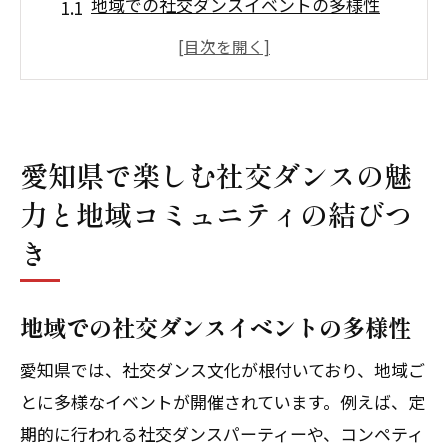
地域での社交ダンスイベントの多様性
社交ダンスが地域コミュニティに与える
影響
愛知県の社交ダンスサークルの紹介
ダンスを通じた地域活性化の事例
愛知県で楽しむ社交ダンスの魅
社交ダンスを始めるための地域情報
力と地域コミュニティの結びつ
愛知県の社交ダンス文化に触れる機会
き
社交ダンスを通じて広がる愛知県の豊かな文
化と交流
愛知県の社交ダンスと伝統文化の融合
地域での社交ダンスイベントの多様性
社交ダンスがもたらす国際交流の場
愛知県では、社交ダンス文化が根付いており、地域ご
踊ることで広がる愛知県の魅力
とに多様なイベントが開催されています。例えば、定
地方文化と社交ダンスの関係性
期的に行われる社交ダンスパーティーや、コンペティ