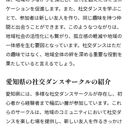
初心者向けの社交ダンスクラス紹介
ケーションを促進します。また、社交ダンスを学ぶこ
ベテランダンサーへのインタビュー
とで、参加者は新しい友人を作り、同じ趣味を持つ仲
間と出会うことができます。このようなつながりは、
愛知県の社交ダンス大会について
地域社会の活性化にも繋がり、孤立感の軽減や地域の
初めての社交ダンス参加体験記
一体感を生む要因となっています。社交ダンスはただ
社交ダンスのスキル向上のためのヒント
の趣味ではなく、地域全体の絆を深める重要な役割を
愛知県のダンススタジオの特色
果たしていると言えるでしょう。
地域密着の社交ダンスが愛知県で果たす重要
な役割
愛知県の社交ダンスサークルの紹介
地域イベントにおける社交ダンスの役割
愛知県には、多様な社交ダンスサークルが存在し、初
コミュニティの絆を深めるダンスの力
心者から経験者まで幅広い層が参加しています。これ
愛知県の学校での社交ダンス教育
らのサークルは、地域のコミュニティにおいて社交ダ
地域密着型の社交ダンスクラブの活動
ンスを楽しむ場を提供し、新しい友人を作るきっかけ