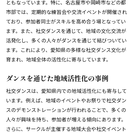
社交ダンスを通じた地域貢献の形
ともなっています。特に、名古屋市や岡崎市などの都
市部では、定期的な練習会や交流イベントが開催され
地域社会とのつながりを築くダンス文化
ており、参加者同士がスキルを高め合う場となってい
音楽と一体となる楽しさ愛知県の社交ダンス
ます。また、社交ダンスを通じて、地域の文化交流が
の世界
活発化し、多くの人々がダンスを通じて結びついてい
社交ダンスで使用される音楽の特徴
ます。これにより、愛知県の多様な社交ダンス文化が
音楽とステップの調和の重要性
育まれ、地域全体の活性化に寄与しています。
愛知県の社交ダンスフェスティバル
ダンスによって表現される音楽の世界
ダンスを通じた地域活性化の事例
音楽が社交ダンスにもたらす影響
社交ダンスは、愛知県内での地域活性化にも寄与して
愛知県の音楽とダンスの歴史的背景
います。例えば、地域のイベントやお祭りで社交ダン
愛知県で社交ダンスがもたらす新しい交流の
スのデモンストレーションが行われることで、多くの
場を広げよう
人々が興味を持ち、参加者が増える傾向にあります。
社交ダンスを通じた地域交流の事例
さらに、サークルが主催する地域大会や社交イベント