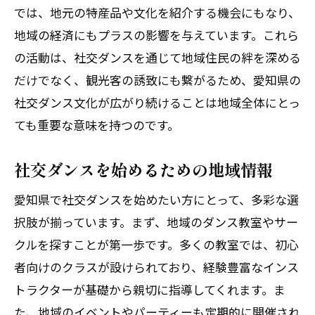
愛知県のダンスイベント情報
では、地元の特産品や文化を紹介する機会にもなり、
地域の経済にもプラスの影響を与えています。これら
新しい交流方法としての社交ダンス
の活動は、社交ダンスを通じて地域住民の絆を深める
社交ダンスが生む新たなコミュニティの
だけでなく、観光客の誘致にも繋がるため、愛知県の
形
社交ダンス文化が広がり続けることは地域全体にとっ
愛知県でのダンスによる文化交流の促進
ても重要な意味を持つのです。
社交ダンスがもたらす新たなネットワー
ク
社交ダンスを始めるための地域情報
愛知県社交ダンスの歴史と未来へ向けた文化
愛知県で社交ダンスを始めたい方にとって、多彩な選
の広がり
択肢が揃っています。まず、地域のダンス教室やサー
愛知県の社交ダンスの歴史的変遷
クルを探すことが第一歩です。多くの教室では、初心
未来を見据えた社交ダンス文化の展望
者向けのクラスが設けられており、経験豊富なインス
社交ダンスが果たす文化的意義
トラクターが基礎から親切に指導してくれます。ま
愛知県における社交ダンスの進化
た、地域のイベントやパーティーも定期的に開催され