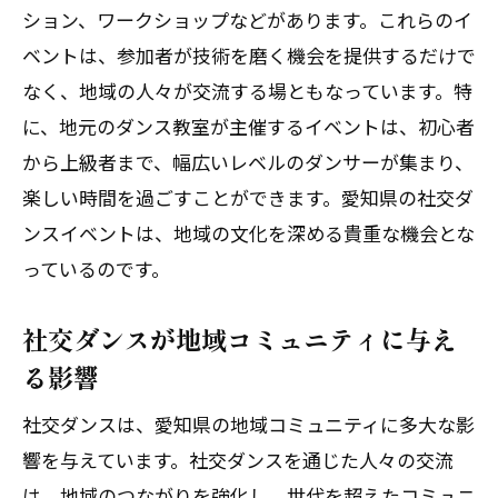
社交ダンスがつなぐ世代間交流
ション、ワークショップなどがあります。これらのイ
ベントは、参加者が技術を磨く機会を提供するだけで
愛知県における社交ダンスの歴史的背景
なく、地域の人々が交流する場ともなっています。特
愛知県の社交ダンスシーンで体験する一体感
に、地元のダンス教室が主催するイベントは、初心者
と新たな出会い
から上級者まで、幅広いレベルのダンサーが集まり、
ダンスパートナーとの信頼関係の築き方
楽しい時間を過ごすことができます。愛知県の社交ダ
社交ダンスイベントでの新たな出会い
ンスイベントは、地域の文化を深める貴重な機会とな
愛知県の人気社交ダンススポット
っているのです。
社交ダンスを通じた友情の育み方
社交ダンスが地域コミュニティに与え
ダンスの場で感じる一体感の魅力
る影響
愛知の社交ダンス文化が拓く新しい可能
性
社交ダンスは、愛知県の地域コミュニティに多大な影
初心者からベテランまで楽しめる愛知県の社
響を与えています。社交ダンスを通じた人々の交流
交ダンス文化
は、地域のつながりを強化し、世代を超えたコミュニ