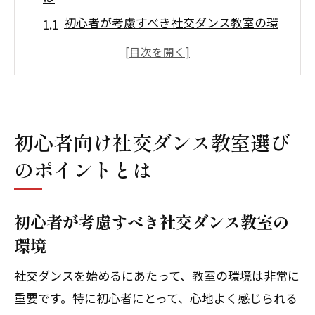
初心者が考慮すべき社交ダンス教室の環
境
初めての社交ダンスに最適な教室の場所
社交ダンス初心者に合ったクラスサイズ
の見極め
初心者向け社交ダンス教室選び
社交ダンス教室のレッスンスケジュール
のポイントとは
とペース
初心者歓迎の社交ダンス教室の選び方
社交ダンス教室の費用とその価値の理解
初心者が考慮すべき社交ダンス教室の
社交ダンスで自己表現を楽しむための第一歩
環境
社交ダンスで表現力を磨くための基本ス
社交ダンスを始めるにあたって、教室の環境は非常に
テップ
重要です。特に初心者にとって、心地よく感じられる
初心者がリードとフォローを楽しむため