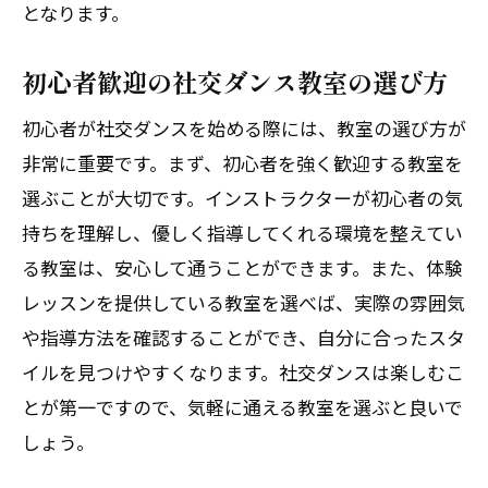
となります。
楽しさ
社交ダンスでの理想的なパートナーシッ
初心者歓迎の社交ダンス教室の選び方
プの築き方
初心者が社交ダンスを始める際には、教室の選び方が
社交ダンスのパートナーシップがもたら
非常に重要です。まず、初心者を強く歓迎する教室を
す友情
選ぶことが大切です。インストラクターが初心者の気
社交ダンスでのパートナー選びのポイン
持ちを理解し、優しく指導してくれる環境を整えてい
ト
る教室は、安心して通うことができます。また、体験
パートナーと共に成長する社交ダンスの
レッスンを提供している教室を選べば、実際の雰囲気
魅力
や指導方法を確認することができ、自分に合ったスタ
未知の世界へ！社交ダンスが変えるあなたの
イルを見つけやすくなります。社交ダンスは楽しむこ
生活
とが第一ですので、気軽に通える教室を選ぶと良いで
社交ダンスで新たな世界観を発見する
しょう。
社交ダンスが日常生活に与える変化