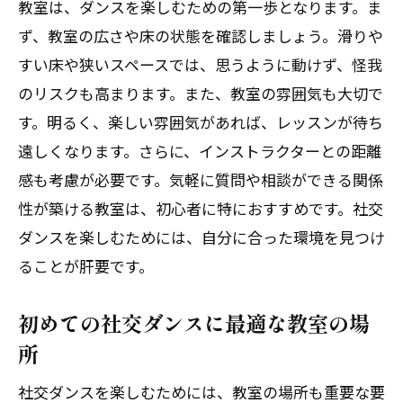
教室は、ダンスを楽しむための第一歩となります。ま
のアドバイス
ず、教室の広さや床の状態を確認しましょう。滑りや
社交ダンスで自己表現を高めるためのメ
すい床や狭いスペースでは、思うように動けず、怪我
ンタル準備
のリスクも高まります。また、教室の雰囲気も大切で
す。明るく、楽しい雰囲気があれば、レッスンが待ち
社交ダンスで自己表現を見つけるための
遠しくなります。さらに、インストラクターとの距離
体験談
感も考慮が必要です。気軽に質問や相談ができる関係
初心者向け社交ダンスの自己表現テクニ
性が築ける教室は、初心者に特におすすめです。社交
ック
ダンスを楽しむためには、自分に合った環境を見つけ
社交ダンスで創造的な自己表現を楽しむ
ることが肝要です。
方法
インストラクター選びが社交ダンス成功のカ
初めての社交ダンスに最適な教室の場
ギ
所
経験豊富な社交ダンスインストラクター
社交ダンスを楽しむためには、教室の場所も重要な要
の選び方