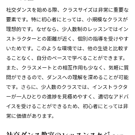
人生における社交ダンスの意義とその魅
社交ダンスを始める際、クラスサイズは非常に重要な
力
要素です。特に初心者にとっては、小規模なクラスが
心と体に彩りをもたらす社交ダンスの効
理想的です。なぜなら、少人数制のレッスンではイン
果
ストラクターとの距離が近く、個別の指導を受けやす
いためです。このような環境では、他の生徒と比較す
社交ダンスが人生にもたらす新しい出会
ることなく、自分のペースで学べることができます。
い
また、クラスメートとの相互作用も少なく、気軽に質
社交ダンスを通じて得られる人生の楽し
問ができるので、ダンスへの理解を深めることが可能
み方
です。さらに、少人数のクラスでは、インストラクタ
社交ダンスで人生を豊かにするヒント
ーが一人ひとりの進捗を見極めやすく、適切なアドバ
初心者必見！安心して社交ダンスを始めるた
イスを受けることができるため、初心者にとっては非
めに
常に価値があります。
社交ダンスを始める前に知っておくべき
こと
社交ダンス教室のレッスンスケジュー