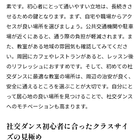
素です。初心者にとって通いやすい立地は、長続きさ
初心者に最適な社交ダンス指導スタイル
せるための鍵となります。まず、自宅や職場からアク
の発見
セスが良い場所を選びましょう。公共交通機関や駐車
社交ダンスインストラクターとの相性を
場が近くにあると、通う際の負担が軽減されます。ま
見極める
た、教室がある地域の雰囲気も確認してみてくださ
信頼できる社交ダンスインストラクター
い。周囲にカフェやレストランがあると、レッスン後
の特徴
のリフレッシュにおすすめです。そして、初めての社
社交ダンスで効果的に学ぶためのインス
交ダンスに最適な教室の場所は、周辺の治安が良く、
トラクターの役割
安全に通えるところを選ぶことが大切です。自分にと
社交ダンスで成功するためにインストラ
って居心地の良い場所を見つけることで、社交ダンス
クターに求めること
へのモチベーションも高まります。
社交ダンスがもたらす人生の新たな彩り
社交ダンス初心者に合ったクラスサイ
社交ダンスが日常に与えるポジティブな
ズの見極め
影響