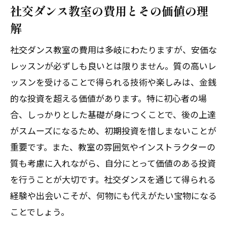
社交ダンスを通じて得る新しい視点
社交ダンス教室の費用とその価値の理
解
社交ダンスがもたらす生活のリズムと活
力
社交ダンス教室の費用は多岐にわたりますが、安価な
社交ダンスで広げる世界とコミュニティ
レッスンが必ずしも良いとは限りません。質の高いレ
社交ダンスを始めることで開かれる新し
ッスンを受けることで得られる技術や楽しみは、金銭
い機会
的な投資を超える価値があります。特に初心者の場
社交ダンス教室で見つける新たな自分と仲間
合、しっかりとした基礎が身につくことで、後の上達
たち
がスムーズになるため、初期投資を惜しまないことが
重要です。また、教室の雰囲気やインストラクターの
社交ダンス教室で自分を発見するプロセ
質も考慮に入れながら、自分にとって価値のある投資
ス
を行うことが大切です。社交ダンスを通じて得られる
社交ダンスを通じて築くコミュニティの
経験や出会いこそが、何物にも代えがたい宝物になる
価値
ことでしょう。
仲間と共に成長する社交ダンスの喜び