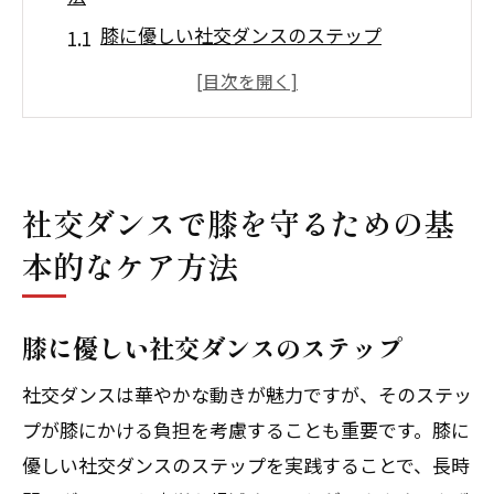
膝に優しい社交ダンスのステップ
社交ダンス前後の膝ストレッチ
膝をサポートするテーピング技術
膝の筋力を高めるエクササイズ
膝にかかる負担を軽減するダンスシュー
社交ダンスで膝を守るための基
ズの選び方
本的なケア方法
膝の痛みを予防するための日常ケア
足首にかかる負担を軽減する社交ダンスのテ
膝に優しい社交ダンスのステップ
クニック
足首を守るための正しいステップ
社交ダンスは華やかな動きが魅力ですが、そのステッ
足首の柔軟性を高めるストレッチ
プが膝にかける負担を考慮することも重要です。膝に
足首の強化エクササイズ
優しい社交ダンスのステップを実践することで、長時