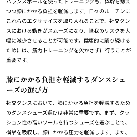
バランスボールを使ったトレーニングも、体幹を鍛え
つつ膝にかかる負担を軽減します。日々のルーチンに
長時間踊るための社交ダンスの関節ストレッ
これらのエクササイズを取り入れることで、社交ダン
チの重要性
スにおける動きがスムーズになり、怪我のリスクを大
長時間踊る前に行うべきストレッチ
幅に減少させることが可能です。健康的に踊り続ける
関節の柔軟性を保つためのストレッチ方
ためには、筋力トレーニングを欠かさずに行うことが
法
重要です。
関節疲労を軽減するためのクールダウン
長時間踊る際の関節ケアのポイント
膝にかかる負担を軽減するダンスシュ
社交ダンス後の関節リカバリーの方法
ーズの選び方
長時間のダンスで関節を守るための対策
社交ダンスにおいて、膝にかかる負担を軽減するため
社交ダンスを楽しむために必要な関節ケアの
のダンスシューズ選びは非常に重要です。まず、クッ
習慣
ション性の高いソールを持つシューズを選ぶことで、
日常的に行うべき関節ケアのルーティン
衝撃を吸収し、膝にかかる圧力を軽減します。また、