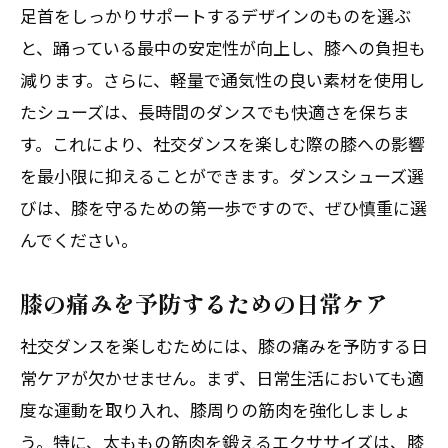
関節の健康を保つための栄養管理
足首をしっかりサポートするデザインのものを選ぶ
疲れた関節を癒やすリラクゼーション方
と、踊っている最中の安定性が向上し、膝への負担も
法
減ります。さらに、軽量で通気性の良い素材を使用し
たシューズは、長時間のダンスでも快適さを保ちま
定期的な関節チェックの重要性
す。これにより、社交ダンスを楽しむ際の膝への影響
関節に優しいライフスタイルの提案
を最小限に抑えることができます。ダンスシューズ選
社交ダンスを長く楽しむために必要な予
びは、膝を守るための第一歩ですので、ぜひ慎重に選
防策
んでください。
膝の痛みを予防するための日常ケア
社交ダンスを楽しむためには、膝の痛みを予防する日
常ケアが欠かせません。まず、日常生活においても適
度な運動を取り入れ、膝周りの筋肉を強化しましょ
う。特に、太ももの筋肉を鍛えるエクササイズは、膝