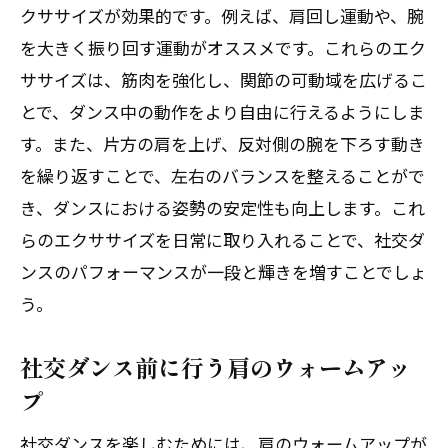
クササイズが効果的です。例えば、肩回し運動や、腕
を大きく振り回す運動がオススメです。これらのエク
ササイズは、筋肉を強化し、関節の可動域を広げるこ
とで、ダンス中の動作をより自由に行えるようにしま
す。また、片方の肩を上げ、反対側の腕を下ろす動き
体験レッスン後、その場でご入会で1,000円引！
体験レッスン後、その場でご入会で1,000円引！
を繰り返すことで、左右のバランスを整えることがで
き、ダンスにおける姿勢の安定性も向上します。これ
無料体験レッスンはこちらから
無料体験レッスンはこちらから
らのエクササイズを日常に取り入れることで、社交ダ
ンスのパフォーマンスが一段と輝きを増すことでしょ
う。
社交ダンス前に行う肩のウォームアッ
プ
社交ダンスを楽しむためには、肩のウォームアップが