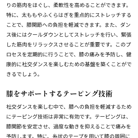
りの筋肉をほぐし、柔軟性を高めることができます。
ツ
特に、太ももやふくらはぎを重点的にストレッチする
関節に優しいダンス動作の習得
ことで、膝関節への負担を軽減できます。また、ダン
正しい姿勢で踊るためのポイント
ス後にはクールダウンとしてストレッチを行い、緊張
関節を守るためのダンスシューズ選び
した筋肉をリラックスさせることが重要です。このプ
関節に負担をかけないリズムの取り方
ロセスを定期的に行うことで、膝の痛みを予防し、健
関節の痛みを予防するための温熱療法
康的に社交ダンスを楽しむための基盤を築くことがで
関節を守るための適切な休憩の取り方
きるでしょう。
社交ダンスのための膝関節サポートグッズの
膝をサポートするテーピング技術
選び方
膝サポーターの種類と選び方
社交ダンスを楽しむ中で、膝への負担を軽減するため
膝に優しいダンスシューズの選び方
にテーピング技術は非常に有効です。テーピングは、
膝を守るためのインソールの効果
膝関節を安定させ、過度な動きを抑えることで痛みを
予防します。特に、糸状のテープを用いて膝の周囲に
膝の負担を軽減するためのエルゴノミク