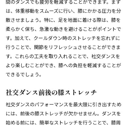
間のダンスでも疲労を軽減することができます。まず
足首の負担を減らすダンスシューズの選
は、体重移動をスムーズに行い、膝にかかる圧力を分
び方
散させましょう。特に、足を地面に着ける際は、膝を
踊る前に行うべき足首のウォームアップ
柔らかく保ち、急激な動きを避けることがポイントで
足首の痛みを予防するための日常ケア
す。加えて、クールダウン時のストレッチを忘れずに
肩関節の柔軟性を高める社交ダンスの準備運
行うことで、関節をリフレッシュさせることができま
動
す。これらの工夫を取り入れることで、社交ダンスを
肩をほぐすためのストレッチ
より楽しむことができ、膝への負担を軽減することが
肩の柔軟性を向上させるエクササイズ
できるでしょう。
社交ダンス前に行う肩のウォームアップ
社交ダンス前後の膝ストレッチ
肩の負荷を軽減するダンスポジション
肩の痛みを防ぐための日常ケア
社交ダンスのパフォーマンスを最大限に引き出すため
肩に負担をかけない社交ダンスの姿勢
には、前後の膝ストレッチが欠かせません。ダンスを
始める前には、簡単なストレッチを行うことで、膝周
社交ダンスの動きで関節を痛めないためのコ