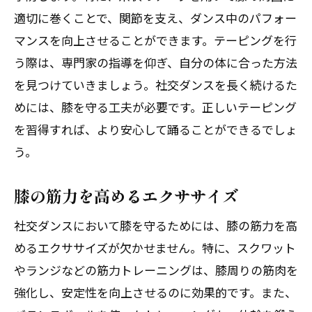
適切に巻くことで、関節を支え、ダンス中のパフォー
スグッズ
マンスを向上させることができます。テーピングを行
膝のケアに役立つマッサージツール
う際は、専門家の指導を仰ぎ、自分の体に合った方法
膝痛を緩和するための冷却グッズ
を見つけていきましょう。社交ダンスを長く続けるた
社交ダンス初心者が知っておくべき関節ケア
めには、膝を守る工夫が必要です。正しいテーピング
の基礎
を習得すれば、より安心して踊ることができるでしょ
初心者におすすめの関節ケア方法
う。
初めての社交ダンスで気をつけること
関節を守るためのウォームアップとクー
膝の筋力を高めるエクササイズ
ルダウン
社交ダンスにおいて膝を守るためには、膝の筋力を高
初心者向けの膝・足首・肩のストレッチ
めるエクササイズが欠かせません。特に、スクワット
ダンス初心者に適したシューズ選び
やランジなどの筋力トレーニングは、膝周りの筋肉を
関節の痛みを避けるためのダンスレッス
強化し、安定性を向上させるのに効果的です。また、
ン