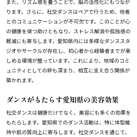
ダンスで愛知県のストレスを解消
また、リズム感を養うことで、脳の活性化にもつなが
ります。さらに、社交ダンスはペアで行うため、他者
愛知県で社交ダンスを楽しむためのスポ
とのコミュニケーションが不可欠です。このことが心
ット
の健康を保つ助けともなり、ストレス解消や孤独感の
社交ダンスで愛知県の生活を豊かにする
軽減にも寄与します。愛知県内には多様なダンススタ
愛知県の社交ダンスコミュニティとの出
ジオやサークルが存在し、初心者から経験者までが楽
会い
しめる環境が整っています。これにより、地域のコミ
愛知県の社交ダンスで生き生きとした生活を
ュニティとしての絆も深まり、相互に支え合う関係が
楽しもう
築かれます。
社交ダンスが愛知県の活力になる理由
愛知県で生き生きとするためのダンスレ
ダンスがもたらす愛知県の美容効果
ッスン
社交ダンスは健康だけでなく、美容にも多くの効果を
ダンスを通じた愛知県の生活向上
もたらします。愛知県でのダンス活動は、特に体型維
社交ダンスで愛知県の日常に輝きを
持や肌の質向上に寄与します。社交ダンスを通じて、