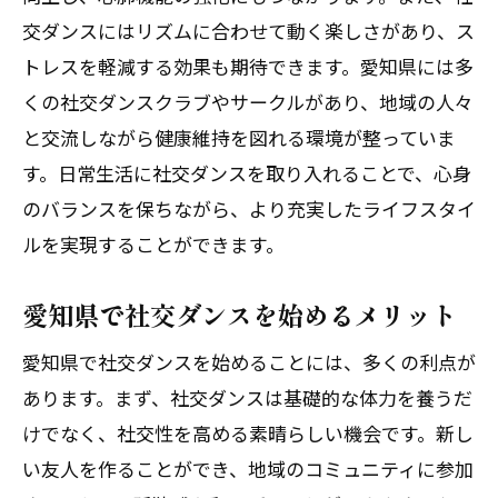
ダンスによる愛知県の健康増進法
交ダンスにはリズムに合わせて動く楽しさがあり、ス
社交ダンスが愛知県の幸福度を向上させ
トレスを軽減する効果も期待できます。愛知県には多
る理由
くの社交ダンスクラブやサークルがあり、地域の人々
愛知県でのダンスの健康効果
と交流しながら健康維持を図れる環境が整っていま
す。日常生活に社交ダンスを取り入れることで、心身
社交ダンスを愛知県で始めることで得ら
のバランスを保ちながら、より充実したライフスタイ
れる幸せ
ルを実現することができます。
愛知県の社交ダンスの心理的効果
社交ダンスと愛知県の生活満足度
愛知県で社交ダンスを始めるメリット
愛知県で社交ダンスを始めて健康を手に入れ
愛知県で社交ダンスを始めることには、多くの利点が
る方法
あります。まず、社交ダンスは基礎的な体力を養うだ
愛知県でのダンス入門ガイド
けでなく、社交性を高める素晴らしい機会です。新し
初心者向け愛知県の社交ダンスレッスン
い友人を作ることができ、地域のコミュニティに参加
愛知県で健康を手に入れるためのダンス