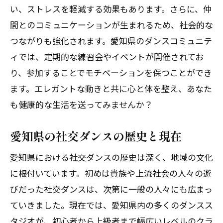
い、ストレスを軽減する効果もあります。さらに、仲
影響
間とのコミュニケーションが生まれるため、社会的な
愛知県で社交ダンスを楽しむことで得られる
つながりも強化されます。愛知県のダンスコミュニテ
健康効果
ィでは、定期的な練習会やイベントが開催されてお
社交ダンスが愛知県の体に与える好影響
り、参加することでモチベーションを保つことができ
愛知県のダンス愛好者による健康体験談
ます。エレガントな動きと共に心と体を整え、あなた
ダンスを通じた愛知県のフィットネス効
も健康的な生活を送ってみませんか？
果
愛知県の社交ダンスの歴史と現在
社交ダンスが愛知県の健康にどのように
寄与するか
愛知県における社交ダンスの歴史は深く、地域の文化
愛知県でダンスを楽しむための健康管理
に根付いています。初めは貴族や上流社会の人々の遊
法
びだった社交ダンスは、次第に一般の人々にも広まっ
愛知県の社交ダンスで心身を健やかに保
ていきました。現在では、愛知県内の多くのダンスス
つ
タジオが、初心者から上級者まで幅広いレベルのクラ