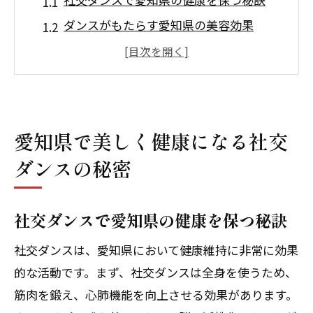
ダンスがもたらす愛知県の美容効果
愛知県民に愛される社交ダンスの健康法
愛知県で社交ダンスを始めるメリット
エレガントなダンスで健康を維持する方
法
愛知県で美しく健康になる社交
愛知県の社交ダンスの歴史と現在
ダンスの秘密
社交ダンスを通じて愛知県で心と体をリフレ
ッシュ
社交ダンスで愛知県の健康を保つ秘訣
リフレッシュするための愛知県のダンス
イベント
社交ダンスは、愛知県において健康維持に非常に効果
社交ダンスが愛知県の心と体に与える影
的な活動です。まず、社交ダンスは全身を使うため、
響
筋肉を鍛え、心肺機能を向上させる効果があります。