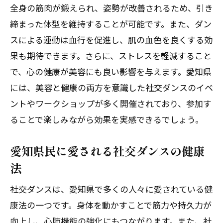
愛知県の社交ダンスイベント情報
全身の筋肉が鍛えられ、姿勢が改善されるため、引き
ダンスが愛知県に与えるポジティブな影
締まった体型を維持することが可能です。また、ダン
響
スによる運動は血行を促進し、肌の血色を良くする効
果も期待できます。さらに、ストレスを軽減すること
エレガントな社交ダンスで愛知県の健康コミ
で、心の健康が美容にも良い影響を与えます。愛知県
ュニティに参加しよう
には、美容と健康の両方を意識した社交ダンスのイベ
愛知県の社交ダンスクラブ紹介
ントやワークショップが多く開催されており、参加す
エレガントなダンスで愛知県の友達作り
ることで楽しみながら効果を実感できるでしょう。
社交ダンスのコミュニティ活動 in 愛知県
健康コミュニティとしての愛知県の社交
愛知県民に愛される社交ダンスの健康
ダンス
法
愛知県で社交ダンスを学ぶためのクラス
社交ダンスは、愛知県で多くの人々に愛されている健
社交ダンスで愛知県の輪を広げる
康法の一つです。身体を動かすことで筋力や持久力が
社交ダンスがもたらす愛知県での健康と幸せ
向上し、心肺機能の強化にもつながります。また、社