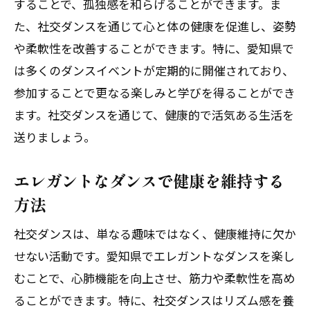
することで、孤独感を和らげることができます。ま
ルーチン
た、社交ダンスを通じて心と体の健康を促進し、姿勢
社交ダンスを愛知県で始めるメリット
や柔軟性を改善することができます。特に、愛知県で
愛知県でダンスを始める際の注意点
は多くのダンスイベントが定期的に開催されており、
愛知県のダンススタジオ選びのポイント
参加することで更なる楽しみと学びを得ることができ
社交ダンスで愛知県の生活にリズムと健康を
ます。社交ダンスを通じて、健康的で活気ある生活を
プラス
送りましょう。
愛知県の生活にダンスを取り入れる方法
エレガントなダンスで健康を維持する
リズム感を養う愛知県のダンスレッスン
方法
愛知県でダンスを通じて健康を維持する
社交ダンスは、単なる趣味ではなく、健康維持に欠か
社交ダンスで生活に彩りを加える in 愛知
せない活動です。愛知県でエレガントなダンスを楽し
県
むことで、心肺機能を向上させ、筋力や柔軟性を高め
愛知県でのダンスパーティー情報
ることができます。特に、社交ダンスはリズム感を養
社交ダンスが愛知県の生活習慣に与える