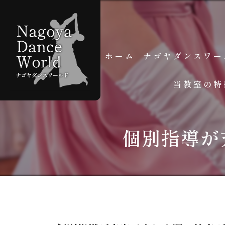
ホーム
ナゴヤダンスワー
当教室の特
スタッフ紹介
よくある質問
個人レッスン
個別指導が
グループレッスン
初心者
学生
大人