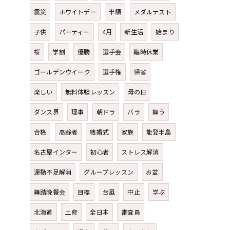
震災
ホワイトデー
半額
メダルテスト
子供
パーティー
4月
新生活
始まり
桜
学割
優勝
選手会
臨時休業
ゴールデンウイーク
選手権
帰省
楽しい
無料体験レッスン
母の日
ダンス界
理事
朝ドラ
バラ
舞う
合格
高齢者
結婚式
家族
能登半島
名古屋インター
初心者
ストレス解消
運動不足解消
グループレッスン
お盆
舞踏晩餐会
目標
台風
中止
学ぶ
北海道
土産
全日本
審査員