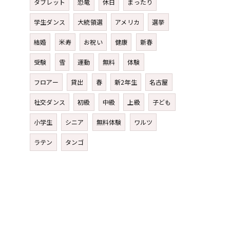
タブレット
恐竜
休日
まったり
学生ダンス
大統領選
アメリカ
選挙
結婚
米寿
お祝い
健康
新春
受験
雪
運動
無料
体験
フロアー
貸出
春
新2年生
名古屋
社交ダンス
初級
中級
上級
子ども
小学生
シニア
無料体験
ワルツ
ラテン
タンゴ