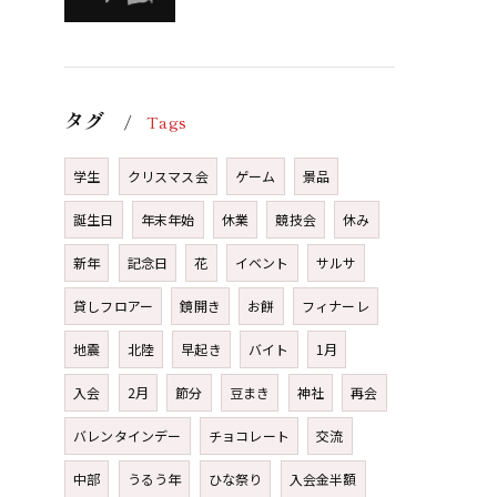
タグ
Tags
学生
クリスマス会
ゲーム
景品
誕生日
年末年始
休業
競技会
休み
新年
記念日
花
イベント
サルサ
貸しフロアー
鏡開き
お餅
フィナーレ
地震
北陸
早起き
バイト
1月
入会
2月
節分
豆まき
神社
再会
バレンタインデー
チョコレート
交流
中部
うるう年
ひな祭り
入会金半額